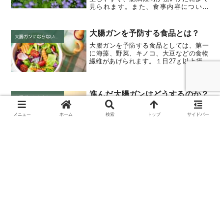
見られます。また、食事内容について
は、脂身の多い牛肉、豚肉、加工肉（ハ
ム、ベーコン、サラミなど）をよく摂る
かた、食物繊維（野菜・海藻・きのこ）
大腸ガンを予防する食品とは？
が不足気味のかた、毎日...
大腸ガンにならないために
大腸ガンを予防する食品としては、第一
に海藻、野菜、キノコ、大豆などの食物
繊維があげられます。１日27ｇ以上摂る
人は大腸ガンの発生を半分以下に抑える
ことができます。第２に緑黄色野菜があ
げられます。これらに含まれるβカロチ
ン、ビタミンＣ・Ｅなど...
進んだ大腸ガンはどうするのか？
大腸ガンにならないために
開腹して見える限りのガンは切除して
も、肉眼では見えない癌細胞が残ってい
メニュー
ホーム
検索
トップ
サイドバー
る可能性があります。したがって進行し
たガンの手術後には、抗がん剤をしばら
く飲んでいただくことがあります。さら
にガンが完全にとりきれなかった場合は
抗がん剤の追加や放射線治療...
なぜ大腸ガンになるのか？
大腸ガンにならないために
大腸ガンに関係する食品としては、ベー
コンやハムなどの加工肉の摂りすぎ、野
菜、海藻、キノコなど食物繊維の摂取不
足が挙げられます。また、大量の飲酒や
食べ過ぎによる肥満も危険因子です。さ
らに、喫煙も危険因子です。つまり、タ
バコに含まれるベンツピレ...