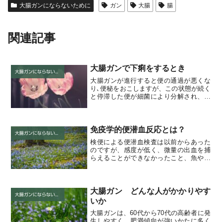
大腸ガンにならないために
ガン
大腸
腸
関連記事
大腸ガンで下痢をするとき
大腸ガンにならないために
大腸ガンが進行すると便の通過が悪くな
り､便秘をおこしますが、この状態が続く
と停滞した便が細菌により分解され、下
痢傾向となります。
免疫学的便潜血反応とは？
大腸ガンにならないために
検便による便潜血検査は以前からあった
のですが、感度が低く、微量の出血を捕
らえることができなかったこと、魚や肉
の血液でも反応してしまう、胃からの出
血と区別できなかったなどの理由で、診
断的な価値が低かったのです。ところ
が、現在おこなわれている免...
大腸ガン どんな人がかかりやす
大腸ガンにならないために
いか
大腸ガンは、60代から70代の高齢者に発
生しやすく、肥満傾向が強いかたに多く