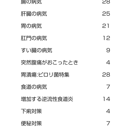
腸の病気
28
肝臓の病気
25
胃の病気
21
肛門の病気
12
すい臓の病気
9
突然腹痛がおこったとき
4
胃潰瘍:ピロリ菌特集
28
食道の病気
7
増加する逆流性食道炎
14
下痢対策
4
便秘対策
7