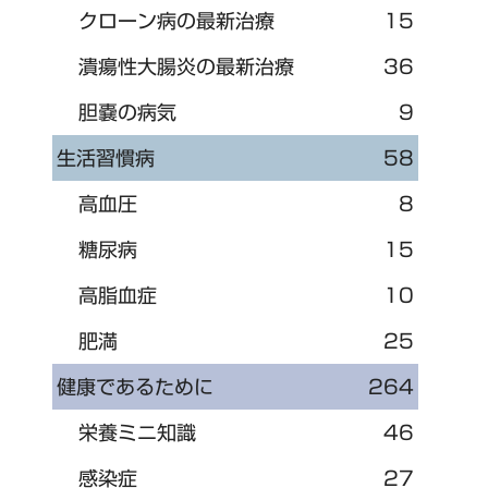
クローン病の最新治療
15
潰瘍性大腸炎の最新治療
36
胆嚢の病気
9
生活習慣病
58
高血圧
8
糖尿病
15
高脂血症
10
肥満
25
健康であるために
264
栄養ミニ知識
46
感染症
27