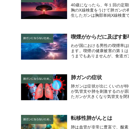
40歳になったら、年１回の定
胸のX線検査をうけて肺ガンの
生したガンは胸部単純X線検査で
喫煙がからだに及ぼす影
肺ガンにならないために
わが国における男性の喫煙率は
ます。喫煙の健康被害の第１は
うまでもありませんが、食道ガン
肺ガンの症状
肺ガンにならないために
肺ガンは症状が出にくいのが特
が気管支や肺を刺激するのが原
たガンが大きくなり気管支を閉塞
転移性肺がんとは
肺ガンにならないために
肺は血管が非常に豊富で、酸素