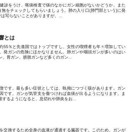
期健診をうけ、喀痰検査で痰のなかにガン細胞がないかどうか、また
有無をチェックしてもらいましょう。肺の入り口(肺門部という)に発
は写らないことがありますが、...
響とは
約55％と先進国ではトップですし、女性の喫煙者も年々増加してい
、発ガンの危険にほかなりません。肺ガンや咽頭ガンが多いのはい
、胃ガン、膀胱ガンなど多くのガン...
徴です。最も多い症状としては、執拗につづく咳があります。ガン
因です。ガンが気管支を傷つければ血痰が出るようになります。ま
するようになると、息切れや肺炎をお...
を交換するため全身の血液が通過する臓器です。このため、ガンが