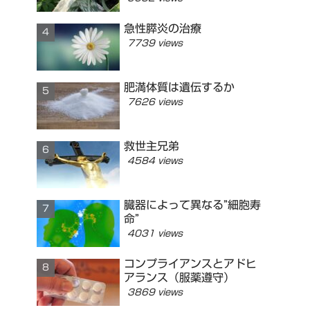
急性膵炎の治療
7739 views
肥満体質は遺伝するか
7626 views
救世主兄弟
4584 views
臓器によって異なる”細胞寿
命”
4031 views
コンプライアンスとアドヒ
アランス（服薬遵守）
3869 views