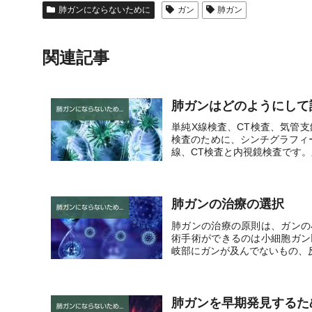
肺ガンにならないために
ガン
肺ガン
関連記事
肺ガンはどのようにして
肺ガンにならないために
単純X線検査、CT検査、気管
検査のために、シンチグラフィ
線、CT検査と内視鏡検査です。胸
肺ガンの治療の選択
肺ガンにならないために
肺ガンの治療の原則は、ガンの
術手術ができるのは小細胞ガン
岐部にガンが及んでないもの、反
肺ガンを早期発見するた
肺ガンにならないために