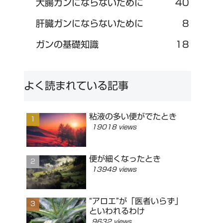
大腸ガンにならないために
40
肝臓ガンにならないために
8
ガンの基礎知識
18
よく読まれている記事
粘液の多い便がでたとき
19018 views
便が細くなったとき
13949 views
“アロエ”が「医者いらず」
といわれるわけ
9632 views