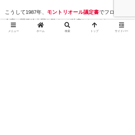
こうして1987年、
モントリオール議定書
でフロン類の
全廃（開発途上国を除く）が決定したのです。
メニュー
ホーム
検索
トップ
サイドバー
それにあわせて現在なお使用中で破棄されていないフ
ロン製品の適正な回収および破壊処理の実施が義務づ
けられています。
フロンガスは、空気よりも重いため、オゾン層に到達
するのに20年を要するともいわれています。
後世の人々に憂いを残さないため、各国の英知を集め
て一刻も早く、グローバルな環境対策を考えていかね
ばならないのです。