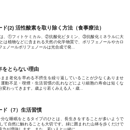
ワード(2) 活性酸素を取り除く方法（食事療法）
は、①フィトケミカル、②抗酸化ビタミン、③抗酸化ミネラルに大
とは植物などに含まれる天然の化学物質で、ポリフェノールやカロ
ェノールポリフェノールは光合成で発...
に年をとらない理由
いまま老化を早める不摂生を繰り返していることが少なくありませ
・運動不足・喫煙・生活習慣の乱れなどにより細胞の寿命は短くな
変わってきます。歳より若くみえる人・歳...
ーワード（7）生活習慣
十分な睡眠をとるタイプのひとは、長生きをすることが多いようで
して自然に触れることも大切です。緑に囲まれた山林を歩くだけで
力が増強します。また、若い人と一緒に...