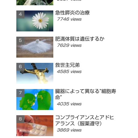
急性膵炎の治療
7746 views
肥満体質は遺伝するか
7629 views
救世主兄弟
4585 views
臓器によって異なる”細胞寿
命”
4035 views
コンプライアンスとアドヒ
アランス（服薬遵守）
3869 views