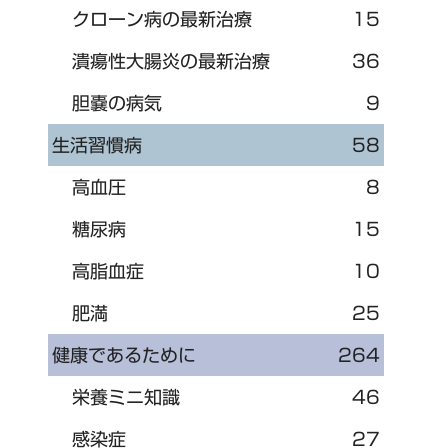
クローン病の最新治療
15
潰瘍性大腸炎の最新治療
36
胆嚢の病気
9
生活習慣病
58
高血圧
8
糖尿病
15
高脂血症
10
肥満
25
健康であるために
264
栄養ミニ知識
46
感染症
27