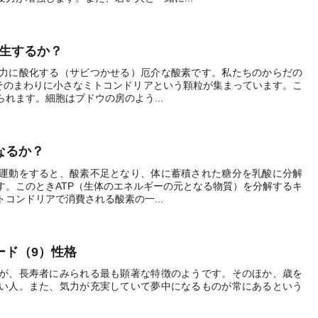
発生するか？
力に酸化する（サビつかせる）厄介な酸素です。私たちのからだの
、そのまわりに小さなミトコンドリアという顆粒が集まっています。こ
れます。細胞はブドウの房のよう...
うなるか？
運動をすると、酸素不足となり、体に蓄積された糖分を乳酸に分解
す。このときATP（生体のエネルギーの元となる物質）を分解するキ
コンドリアで消費される酸素の一...
ワード（9）性格
が、長寿者にみられる最も顕著な特徴のようです。そのほか、歳を
い人。また、気力が充実していて夢中になるものが常にあるという
。