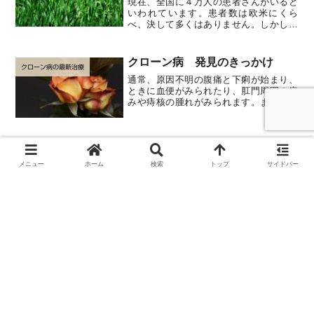
現在、全国に４万人の患者さんがいると
いわれています。患者数は欧米にくら
べ、決して多くはありません。しかし特
に少なくもなく、世界的には中ぐらいで
す。また、欧米では女性に多いといわれ
ますが、わが国では男性に多い（約２
クローン病 発見のきっかけ
倍）ことが知られています。ク...
クローン病の最新治療
通常、原因不明の腹痛と下痢が始まり、
ときに血便がみられたり、肛門周囲の痛
みや痔核の腫れがみられます。また、微
熱や全身の倦怠感・体重減少のほか、関
節の痛み、皮膚、目にも異常を感じるこ
とがあります。
クローン病 食事療法のポイント
クローン病の最新治療
メニュー
ホーム
検索
トップ
サイドバー
成分栄養剤（ＥＤ）は徐々に減らし、低
脂肪・低残渣食に移行していきますが、
十分なエネルギーを保つことが大切で
す。主食はお粥・軟食・うどんとし、脂
身のつよい肉・乳製品は避け、魚とくに
青魚をとるほうがいいでしょう。野菜は
繊維の多いものを避け、細か...
クローン病の治療の考え方
クローン病の最新治療
クローン病は再燃・再発を繰り返し慢性
の経過をとります。完全な治癒は困難で
あり、症状が安定している時期（緩解）
をいかに長く維持するかが重要です。手
術をしても再発を繰り返すため、安易に
手術を考えてはいけません。しかし、長