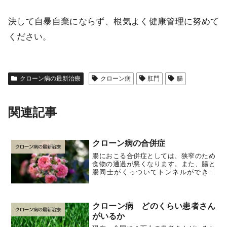
決して自暴自棄にならず、根気よく健康管理に努めて
ください。
クローン病の最新治療
クローン病
肛門
腸
関連記事
クローン病の合併症
クローン病の最新治療
腸におこる合併症としては、狭窄のため
食物の通過が悪くなります。また、腸と
腸同士がくっついてトンネルができた
り、腸が膀胱や膣にもくっついて、トン
ネルをつくったりするため、膿が溜まっ
たり、高熱がでる、腹痛がひどくなる、
出血がひどくなるなどの症状...
クローン病 どのくらい患者さん
クローン病の最新治療
がいるか