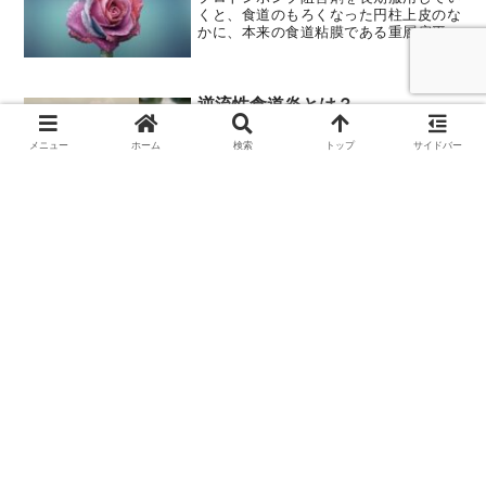
くと、食道のもろくなった円柱上皮のな
かに、本来の食道粘膜である重層扁平上
皮が出現してくることがわかっていま
す。これは、バレット食道がんの素地を
取り払う意味で、予防法の第一とおもわ
れます。また欧米ではバレッ...
逆流性食道炎とは？
増加する逆流性食道炎
通常、食道と胃は下部食道括約筋（ＬＥ
メニュー
ホーム
検索
トップ
サイドバー
Ｓ）で境され、胃液が逆流しないように
なっています。ところが、なにかの理由
で下部食道括約筋（ＬＥＳ）が緩み、胃
液（塩酸とペプシン）が食道に逆流し、
それが長時間留まると、食道は赤くただ
れて、びらんや潰瘍をおこ...
胃食道逆流症はどのように診断す
増加する逆流性食道炎
るか？
細い管を飲んでいただき、食道の中のｐ
Ｈを測定するのが最も正確な診断になり
ます。本来、食道の中はほぼ中性（ｐＨ
７）ですが、この病気になると酸性（ｐ
Ｈ４以下）となるので診断できるので
す。しかし、この検査は苦痛を伴うた
バレット食道はなぜ発生するか？
め、簡略な方法として、本症の...
増加する逆流性食道炎
長期間、逆流性食道炎がつづくと、本来
丈夫にできている食道の粘膜（重層扁平
上皮）は、ただれを繰り返す結果、薄く
てもろい円柱上皮に変化していきます。
これをバレット食道と呼んでいます。つ