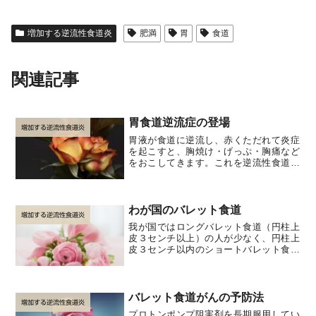
増加する逆流性食道炎
肥満
胃
食道
関連記事
胃食道逆流症の登場
増加する逆流性食道炎
胃液が食道に逆流し、赤くただれて炎症
を起こすと、胸焼け・げっぷ・胸痛など
をおこしてきます。これを逆流性食道炎
と呼んで、治療してきました。しかし、
胃液（十二指腸液を含む）が食道に逆流
しても、必ずしも逆流性食道炎をおこす
とはかぎりません。つまり...
わが国のバレット食道
増加する逆流性食道炎
我が国ではロングバレット食道（円柱上
皮３センチ以上）の人が少なく、円柱上
皮３センチ以内のショートバレット食道
のかたが大半です。つまり、欧米人では
ロングバレット食道が10～20％と高頻度
に見られるのに対し、わが国では0.3～
0.6％ときわめて...
バレット食道がんの予防法
増加する逆流性食道炎
プロトンポンプ阻害剤を長期服用してい