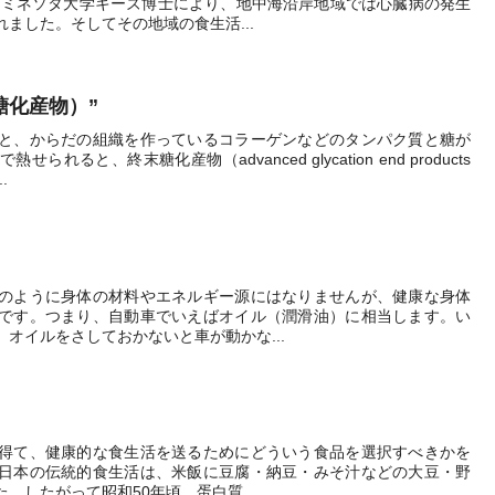
代、ミネソタ大学キーズ博士により、地中海沿岸地域では心臓病の発生
ました。そしてその地域の食生活...
末糖化産物）”
と、からだの組織を作っているコラーゲンなどのタンパク質と糖が
ると、終末糖化産物（advanced glycation end products
.
のように身体の材料やエネルギー源にはなりませんが、健康な身体
です。つまり、自動車でいえばオイル（潤滑油）に相当します。い
オイルをさしておかないと車が動かな...
得て、健康的な食生活を送るためにどういう食品を選択すべきかを
日本の伝統的食生活は、米飯に豆腐・納豆・みそ汁などの大豆・野
。したがって昭和50年頃、蛋白質、...