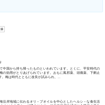
腸
」
て中国から持ち帰ったものといわれています。とくに、平安時代の
梅の効用がとりあげられています。おもに風邪薬、頭痛薬、下痢止
。梅は時代とともに改良が試みられ、...
海沿岸地域に伝わるオリ－ブオイルを中心としたヘルシ－な食生活