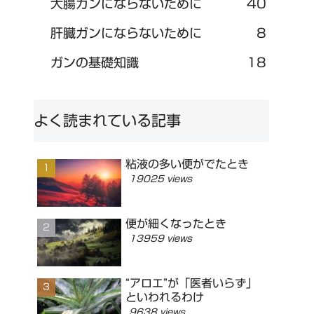
大腸ガンにならないために
40
肝臓ガンにならないために
8
ガンの基礎知識
18
よく読まれている記事
粘液の多い便がでたとき
19025 views
便が細くなったとき
13959 views
“アロエ”が「医者いらず」
といわれるわけ
9638 views