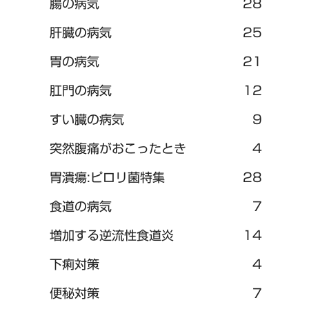
腸の病気
28
肝臓の病気
25
胃の病気
21
肛門の病気
12
すい臓の病気
9
突然腹痛がおこったとき
4
胃潰瘍:ピロリ菌特集
28
食道の病気
7
増加する逆流性食道炎
14
下痢対策
4
便秘対策
7