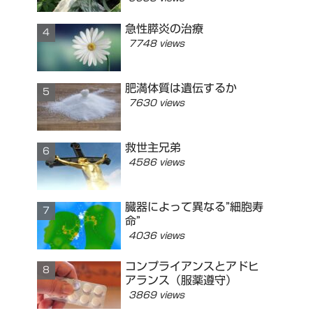
急性膵炎の治療
7748 views
肥満体質は遺伝するか
7630 views
救世主兄弟
4586 views
臓器によって異なる”細胞寿
命”
4036 views
コンプライアンスとアドヒ
アランス（服薬遵守）
3869 views