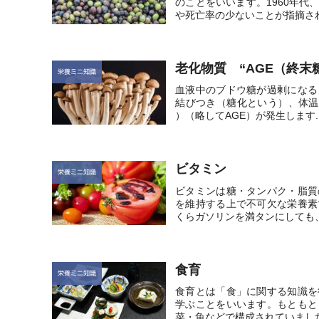
のことをいいます。1960年
や死亡率の少ないことが指摘され
老化物質 “AGE（終
栄養ミニ知識
血液中のブドウ糖が過剰になる
結びつき（糖化という）、体温で熱せられ
）（略してAGE）が発生します..
ビタミン
栄養ミニ知識
ビタミンは糖・タンパク・脂質
を維持する上で不可欠な栄養素
くらガソリンを満タンにしても、
食育
栄養ミニ知識
食育とは「食」に関する知識を
学ぶことをいいます。もともと
菜・魚などで構成されていました