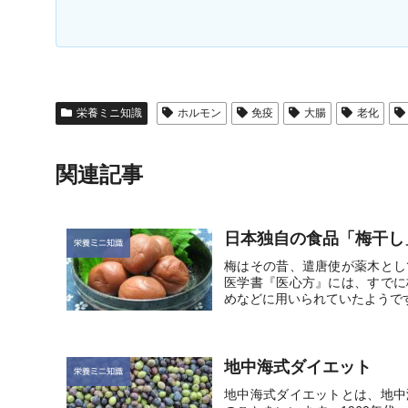
栄養ミニ知識
ホルモン
免疫
大腸
老化
関連記事
日本独自の食品「梅干し
栄養ミニ知識
梅はその昔、遣唐使が薬木とし
医学書『医心方』には、すでに
めなどに用いられていたようです
地中海式ダイエット
栄養ミニ知識
地中海式ダイエットとは、地中