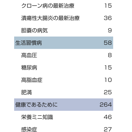
クローン病の最新治療
15
潰瘍性大腸炎の最新治療
36
胆嚢の病気
9
生活習慣病
58
高血圧
8
糖尿病
15
高脂血症
10
肥満
25
健康であるために
264
栄養ミニ知識
46
感染症
27