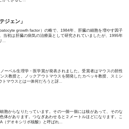
ラテジェン」
ocyte growth factor）の略で、1984年、肝臓の細胞を増やす因子
。当初は肝臓の病気の治療薬として研究されていましたが、1995年
..
年のノーベル生理学・医学賞が発表されました。受賞者はマウスの胚性
バンス教授と、ノックアウトマウスを開発したカペッキ教授、スミシ
トマウスとは一体何だろうと訝...
の細胞からなりたっています。その一個一個には核があって、そのな
染色体があります。つなぎあわせると２メートルほどになります。こ
A（デオキシリボ核酸）と呼ばれ...