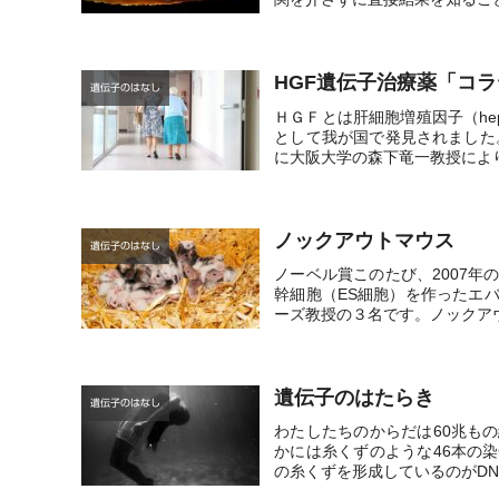
HGF遺伝子治療薬「コ
遺伝子のはなし
ＨＧＦとは肝細胞増殖因子（hepat
として我が国で発見されました
に大阪大学の森下竜一教授により.
ノックアウトマウス
遺伝子のはなし
ノーベル賞このたび、2007
幹細胞（ES細胞）を作ったエ
ーズ教授の３名です。ノックアウ
遺伝子のはたらき
遺伝子のはなし
わたしたちのからだは60兆も
かには糸くずのような46本の
の糸くずを形成しているのがDN