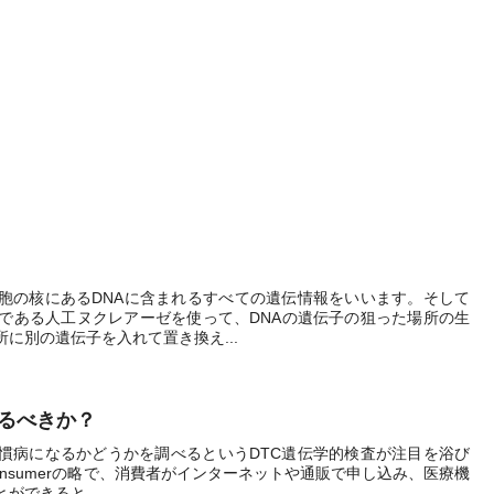
胞の核にあるDNAに含まれるすべての遺伝情報をいいます。そして
素である人工ヌクレアーゼを使って、DNAの遺伝子の狙った場所の生
に別の遺伝子を入れて置き換え...
けるべきか？
慣病になるかどうかを調べるというDTC遺伝学的検査が注目を浴び
to-consumerの略で、消費者がインターネットや通販で申し込み、医療機
ができると...