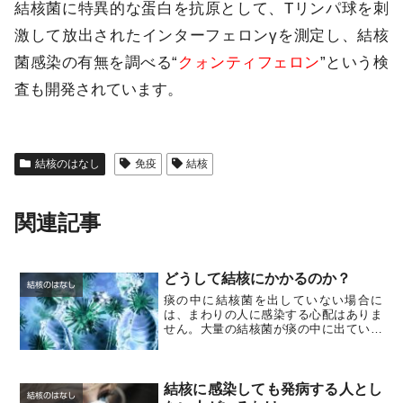
結核菌に特異的な蛋白を抗原として、Tリンパ球を刺
激して放出されたインターフェロンγを測定し、結核
菌感染の有無を調べる“
クォンティフェロン
”という検
査も開発されています。
結核のはなし
免疫
結核
関連記事
どうして結核にかかるのか？
結核のはなし
痰の中に結核菌を出していない場合に
は、まわりの人に感染する心配はありま
せん。大量の結核菌が痰の中に出ている
（排菌している）患者さんの咳により、
結核菌が空気中に飛び散り、周りにいる
人がそれを吸い込んで感染します。しか
したとえ結核菌をまき散らし...
結核に感染しても発病する人とし
結核のはなし