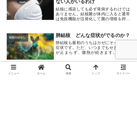
ない人がいるわけ
結核に感染しても必ず発病するわけでは
ありません。結核菌が体内に入ると通常
は免疫機能が活発化して菌の増殖を抑え
ます。つまり結核菌に対する抵抗力（免
疫）が作られ、菌を封じ込んでしまうの
です。こうして結核菌は完全に死滅しな
肺結核 どんな症状がでるのか？
いまま、肺の中で冬眠状態...
結核のはなし
肺結核も最初のうちはカゼにそっくりな
症状です。ただ、いつまでもせきやたん
が止まらず、微熱が続きます。そのう
ち、だるさ、寝汗、胸の痛みといった症
状が出現し、さらに病状が進むと血痰が
でたり、喀血したりします。
結核はどこに発生する病気か？
メニュー
ホーム
検索
トップ
サイドバー
結核のはなし
結核菌は主に気管支から肺に入って炎症
をおこします。肺から肺の表面に炎症が
広がると、胸膜炎（以前は、肋膜ともい
った）をおこし、肺炎が進むと化膿して
空洞をつくり、難治となります。肺のほ
かには首のリンパ節（以前は、るいれき
ともいった）など全身のリ...
結核の診断はどうするのか？
結核のはなし
まずツベルクリン反応で結核に感染した
かどうかを判定します。結核菌に強く感
染しておれば、発赤は大きく広がり、全
体が硬くなります。しかしBCG接種によ