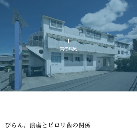
I
胃の病気
びらん、潰瘍とピロリ菌の関係