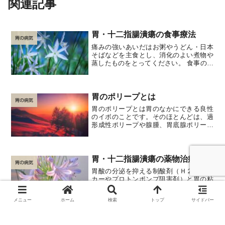
関連記事
胃・十二指腸潰瘍の食事療法
胃の病気
痛みの強いあいだはお粥やうどん・日本
そばなどを主食とし、消化のよい煮物や
蒸したものをとってください。 食事の時
間がばらつかないよう決まった時間にと
ってください。 夕食は７時ごろまでにと
るようにし、夜食は絶対いけません。 や
わらかい魚･肉はと...
胃のポリープとは
胃の病気
胃のポリープとは胃のなかにできる良性
のイボのことです。そのほとんどは、過
形成性ポリープや腺腫、胃底腺ポリープ
と呼ばれるものです。過形成性ポリープ
ポリープの大多数を占める。大きくなる
と茎ができたり、房状になったりする。
しばしばいちごのように赤...
胃・十二指腸潰瘍の薬物治療
胃の病気
胃酸の分泌を抑える制酸剤（Ｈ２ブロッ
カーやプロトンポンプ阻害剤）と胃の粘
膜を保護する薬が投薬の基本となりま
す。このほか症状に応じて痛み止めやス
メニュー
ホーム
検索
トップ
サイドバー
トレスをとる安定剤などが追加されま
す。胃・十二指腸潰瘍では、高率にピロ
リ菌が原因になっているため、...
治らない潰瘍はどうすればよい
胃の病気