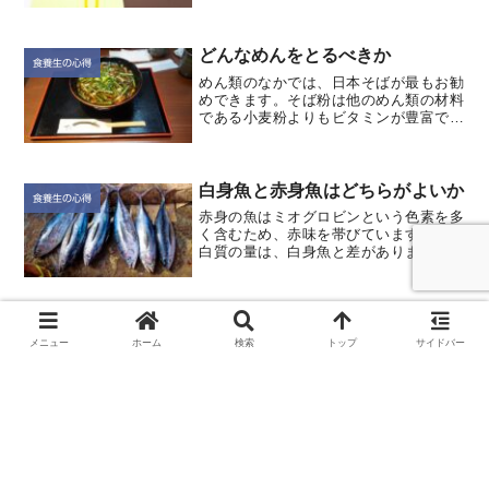
きない食物成分）を除いたものです。 糖
質には、これ以上分解できない最小の糖
質である単糖類（ブドウ糖...
どんなめんをとるべきか
食養生の心得
めん類のなかでは、日本そばが最もお勧
めできます。そば粉は他のめん類の材料
である小麦粉よりもビタミンが豊富です
し、血圧をさげるルチンを含んでいま
す。さらに、でんぷんのほか蛋白質を
10％、脂質を３％含んでおり、栄養学的
には米や小麦粉よりすぐれて...
白身魚と赤身魚はどちらがよいか
食養生の心得
赤身の魚はミオグロビンという色素を多
く含むため、赤味を帯びていますが、蛋
白質の量は、白身魚と差がありません。
しかし赤身魚の血合い肉には、鉄・亜鉛
のほかＤＨＡやＥＰＡなどの不飽和脂肪
酸が多く含まれており、栄養価は非常に
高くなっています。一方、...
アルコールは肥満の原因になるか
食養生の心得
メニュー
ホーム
検索
トップ
サイドバー
ごはん一杯が200キロカロリー（女茶わん
では160キロカロリー）ですから、下の図
のようにアルコールのエネルギーが特別
大きいわけではありません。むしろアル
コールが入ると、ついつい食べすぎてし
まうのが太る原因になっていると考える
べきでしょう。も...
じゃがいもが健康食品といわれる
食養生の心得
理由