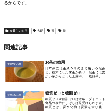
るからです。
食養生の心得
大腸
胃
腸
関連記事
お茶の効用
食養生の心得
日本茶には茶葉をそのまま用いる煎茶
と、粉末にした抹茶があり、煎茶には柔
かい芽からとった玉露や、一般煎茶、お
そ摘みの番茶、番茶をほうじたほうじ茶
等があります。お茶は主成分であるカフ
ェインが苦みを、タンニン（カテキン
類）が渋味を、テアニンやグル...
糖質ゼロと糖類ゼロ
食養生の心得
糖質ゼロや糖類ゼロは近年、ダイエット
食品の表示にしばしば見受けられます。
糖質とは、炭水化物（炭素を含む化合
物）から、食物繊維（消化酵素で分解で