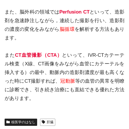
また、脳外科の領域では
Perfusion CT
といって、造影
剤を急速静注しながら，連続した撮影を行い、造影剤
の濃度の変化をみながら
脳循環
を解析する方法もあり
ます。
また
CT血管撮影（CTA）
といって、IVR-CTカテーテ
ル検査（X線、CT画像をみながら血管にカテーテルを
挿入する）の最中、動脈内の造影剤濃度が最も高くな
った時にCT撮影すれば、
冠動脈
等の血管の異常を明瞭
に診断でき、引き続き治療にも直結できる優れた方法
があります。
核医学のはなし
肝臓