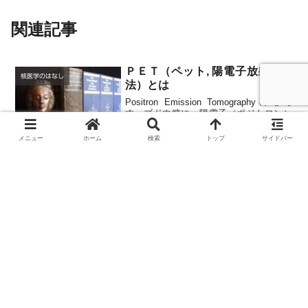
関連記事
ＰＥＴ（ペット, 陽電子放射断層
核医学のはなし
法）とは
Positron Emission Tomographyの略で
す。ブドウ糖に、陽電子（ポジトロン）
を発する放射性物質を目印としてつけ、
血管に注入するとガンの増殖していると
メニュー
ホーム
検索
トップ
サイドバー
ころはブドウ糖を多量に消費しているた
め、放射性物質がたくさん集まり、ガ...
PET-CT（ペット-シーティー）と
核医学のはなし
は
PETでガンがあるらしいことが分かって
も、病変部位の形や大きさがはっきりし
ないため、CTやMRIの画像と合成して確
認する必要があります。そこで、PET画
像にCT画像を重ね合わせた、融合画像が
撮れるような画像診断装置が開発されま
PET検査の弱点
した。これをP...
核医学のはなし
まず、PETでは検出できないガンがある
ことを知っておかねばなりません。とく
に、注射した放射性薬剤（PET薬剤）は
腎臓から尿として排泄される為、泌尿器