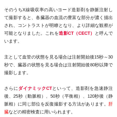
そのうちX線吸収率の高いヨード造影剤を静脈注射し
て撮影すると、各臓器の血流の豊富な部分が濃く描出
され、コントラストが明瞭となり、より詳細な観察が
可能となりました。これを
造影CT（CECT）
と呼んで
います。
主として血管の状態を見る場合は注射開始後15秒～30
秒で、臓器の状態を見る場合は注射開始後80秒以降で
撮影します。
さらに
ダイナミックCT
といって、造影剤を急速静注
後、25秒（動脈相）、50秒（平衡相）、120秒後（静
脈相）に同じ部位を反復撮影する方法があります。
肝
臓
などの精密検査に用いられます。