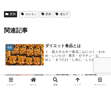
肥満
ホルモン
肥満
遺伝子
関連記事
ダイエット食品とは
肥満
１．低エネルギー食品こんにゃく・わか
め・しいたけ・寒天・ゼラチン・な
めこ・まつたけ・しめじ・しらたき・ひ
じき・もずく・こ んぶ・のり２．食
物繊維の多い食品食物中のコレステロー
ルを吸着し、便と共に体外に出すため、
肥満を防ぎます。納豆・お...
リンゴ型肥満と洋ナシ型肥満
肥満
同じ太っているといっても、 男性は、
メニュー
ホーム
検索
トップ
サイドバー
シャツのボタンが飛びそうになっている
タイプが多く、このようにウエストより
上に体脂肪が多くつく肥満をリンゴ型肥
満とよびます。一般に内臓脂肪型肥満が
多くみられます。糖分の代謝が不良のた
め、ご飯やパンを食べると...
肥満は増えているか
肥満