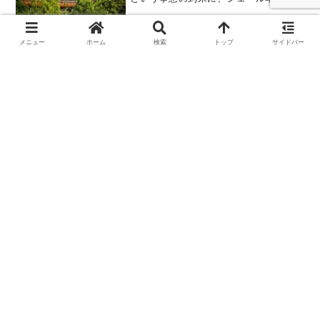
でいわれています。シェールは粘土や泥
が堆積してできた岩で、太古の湖底や海
底に泥が層状に堆積されてできた板状岩
メニュー
ホーム
検索
トップ
サイドバー
です。したがってそれぞれ...
ロハス
環境問題
LOHAS（ロハス）とは、LOHAS＝
Lifestyles of Health and Sustainability の
頭文字をとったもので、地球の環境保護
を最優先に考える人々の健全なライフス
タイル、つまり「人類と地球がいつまで
も共存共栄...
バイオハザード（生物災害）
環境問題
2001年、炭疽菌の入った手紙を米国の報
道機関や議員宛てに送らるというテロが
発生し、22名が感染、うち5名が死亡しま
した。その20年前には、ソ連の生物兵器
研究所から炭疽菌が漏れ出して市民66名
が死亡、またイギリスではバーミンガム
大学で、天然...
核燃料サイクル
環境問題
核燃料サイクルの論理原子力発電所（軽
水炉）で使われた使用済み核燃料（核燃
料の燃えかす）から、プルトニウムやウ
ランを取り出し（再処理という）、これ
を高速増殖炉で再び燃料として使う仕組
みを「核燃料サイクル」と呼びます。燃
えるウランとは核分裂する...
環境ホルモン
環境問題