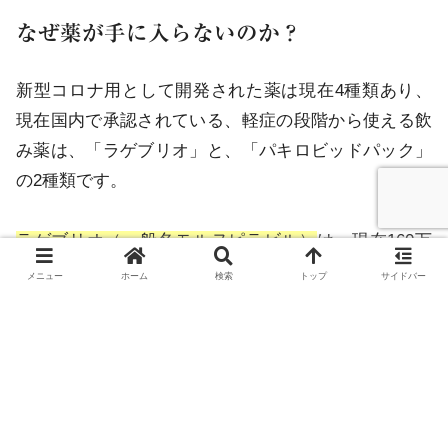
なぜ薬が手に入らないのか？
新型コロナ用として開発された薬は現在4種類あり、
現在国内で承認されている、軽症の段階から使える飲
み薬は、「ラゲブリオ」と、「パキロビッドパック」
の2種類です。
ラゲブリオ（一般名モルヌピラビル）
は、現在160万
人分の備蓄がありますが、2022年８月時点で２８万人
メニュー
ホーム
検索
トップ
サイドバー
分が使用されています。
重症化リスクがあるかたの死亡リスクをおよそ30％低
下させる効果があるとされます。