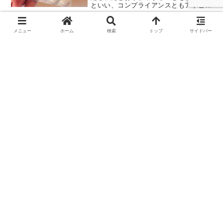
といい、コンプライアンスともアドヒア
ランスともいいます。ただ同じ服薬遵守
でも、コンプライアンスは多分に受動
的、アドヒアランスは逆に能動的といえ
インフォームドコンセント
メニュー
ホーム
検索
トップ
サイドバー
ます。医師の側からいえば、...
医の倫理
インフォームドコンセント医師が患者さ
んに対し病気の内容を告知し、なぜその
治療が必要なのか、どのくらい期間を要
するのか、治る可能性は、費用はどのく
らいかかるかなどについて詳しく説明し
たうえで、今後の治療に関し患者さんの
同意を得ることをいいます...
プライマリ・ケア
医の倫理
プライマリ・ケアとは、近くにいてくれ
て、どこが具合悪くても相談にのってく
れる頼りになる医師の医療をいいます。
つまり、特定の病気だけを診る専門医療
と異なり、患者を一人の人間として、総
合的に診療する医療です。緊急の事態が
起こったり専門的な医療が...
クローン人間
医の倫理
ひとの手足や髪の毛からその人とそっく
りの子供を作り出すなどどいったら、ま
るで孫悟空だと一笑に付されるでしょ
う。ところが、今の遺伝子技術を駆使す
ればそれも可能な世の中になっているの
です。今から10年前に、イギリスの研究
者が羊のからだの細胞から...
着床前診断
医の倫理