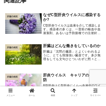
関連記事
なぜC型肝炎ウイルスに感染する
肝臓の病気
か?
C型肝炎ウイルスは血液を介して感染しま
す。感染者の多くは、一昔前の輸血や血
液製剤、あるいは予防接種での注射針の
回し射ちなどで感染したものと考えられ
ています。現在ではこのような感染源は
絶たれましたが、ピアスや入れ墨、不衛
肝臓はどんな働きをしているのか
生な鍼治療、覚せい剤な...
肝臓の病気
肝臓は「沈黙の臓器」とよくいわれるよ
うに、とても我慢強い臓器です。多少無
理をしても文句ひとついわずに黙々とそ
の仕事をこなします。このため、肝臓が
悲鳴を上げたときには、すでに手遅れに
なっているという危険があります。肝臓
は、栄養分（たんぱく質、...
肝炎ウイルス キャリアの感染予
肝臓の病気
防
B型肝炎はＣ型肝炎にくらべ血液中のウイ
ルス量が１万倍もあり、感染力が強いの
で、B型肝炎のキャリア（ウイルスを持っ
メニュー
ホーム
検索
トップ
サイドバー
ている人）は、とくに他人にうつさない
ために注意が必要です。１．乳幼児に口
移しに食物を与えない。２．献血をしな
C型肝炎とは