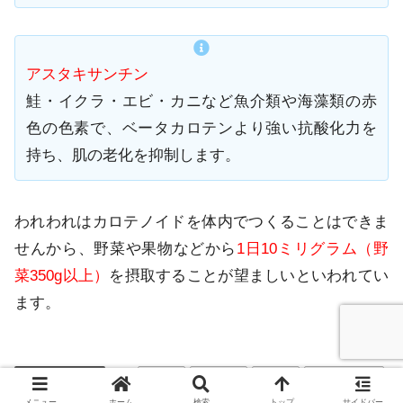
アスタキサンチン
鮭・イクラ・エビ・カニなど魚介類や海藻類の赤
色の色素で、ベータカロテンより強い抗酸化力を
持ち、肌の老化を抑制します。
われわれはカロテノイドを体内でつくることはできま
せんから、野菜や果物などから
1日10ミリグラム（野
菜350g以上）
を摂取することが望ましいといわれてい
ます。
栄養ミニ知識
ガン
乳ガン
免疫
生活習慣病
メニュー
ホーム
検索
トップ
サイドバー