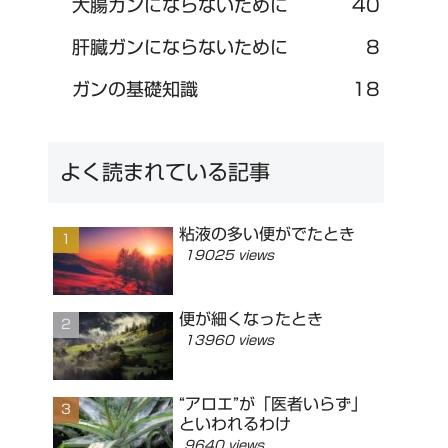
大腸ガンにならないために
40
肝臓ガンにならないために
8
ガンの基礎知識
18
よく読まれている記事
粘液の多い便がでたとき
19025 views
便が細くなったとき
13960 views
“アロエ”が「医者いらず」
といわれるわけ
9640 views