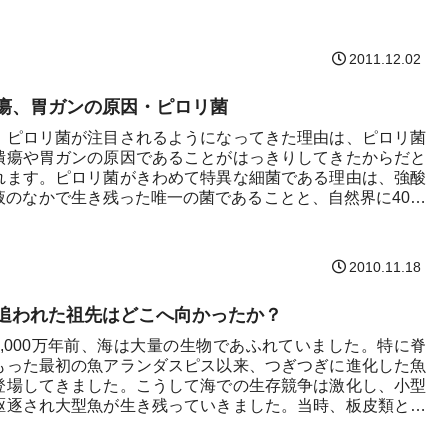
いひ...
2011.12.02
瘍、胃ガンの原因・ピロリ菌
、ピロリ菌が注目されるようになってきた理由は、ピロリ菌
潰瘍や胃ガンの原因であることがはっきりしてきたからだと
れます。ピロリ菌がきわめて特異な細菌である理由は、強酸
液のなかで生き残った唯一の菌であることと、自然界に40万
..
2010.11.18
追われた祖先はどこへ向かったか？
5,000万年前、海は大量の生物であふれていました。特に脊
もった最初の魚アランダスピス以来、つぎつぎに進化した魚
登場してきました。こうして海での生存競争は激化し、小型
駆逐され大型魚が生き残っていきました。当時、板皮類とい
.