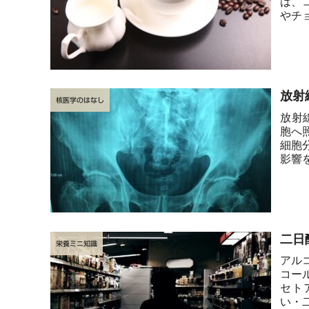
は、
やチ
らだに.
放射
核医学のはなし
放射
胞へ
細胞
影響
させる
栄養ミニ知識
アル
コー
セト
い・