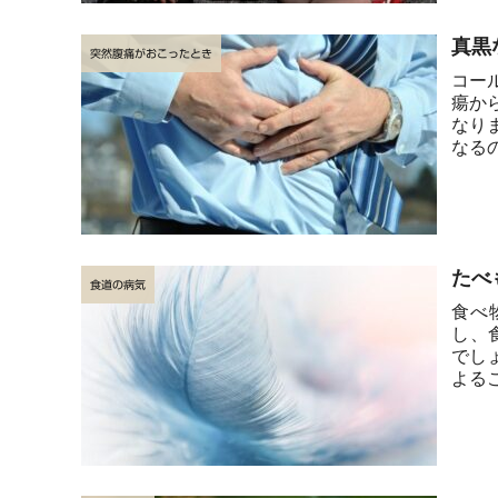
真黒
突然腹痛がおこったとき
コー
瘍か
なり
なる
たべ
食道の病気
食べ
し、
でし
よる
食道ガ