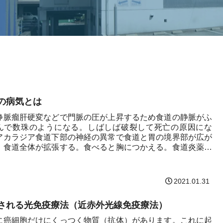
の病気とは
静脈瘤肝硬変などで門脈の圧が上昇するため食道の静脈がふ
んで数珠のようになる。しばしば破裂して死亡の原因にな
アカラジア食道下部の神経の異常で食道と胃の境界部が広が
、食道全体が拡張する。食べると胸につかえる。食道炎薬や
消毒...
2021.01.31
される光免疫療法（近赤外光線免疫療法）
に癌細胞だけにくっつく物質（抗体）があります。これに起