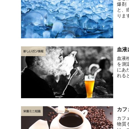
爆剤
と、
りま
てて..
血液
新しいガン情報
血液
を測
にあ
れる
知...
カフ
栄養ミニ知識
カフ
物質