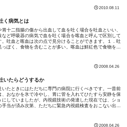
2010.08.11
吐く病気とは
や胃十二指腸の傷から出血して血を吐く場合を吐血といい、
核など呼吸器の病気で血を吐く場合を喀血と呼んで区別して
す。吐血と喀血は次の点で見分けることができます。１．吐
黒っぽく、食物を含むことが多い。喀血は鮮紅色で食物を含
泡...
2008.04.26
吐いたらどうするか
吐いたときにはただちに専門の病院に行くべきです。一昔前
は、おなかを氷で冷やし、胃に管を入れてひたすら安静を保
うにしていましたが、内視鏡技術の発達した現在では、ショ
の手当が済み次第、ただちに緊急内視鏡検査をおこない出血
確...
2008.04.26