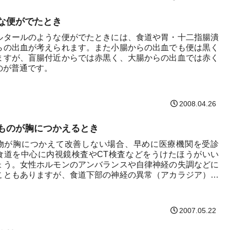
な便がでたとき
ルタールのような便がでたときには、食道や胃・十二指腸潰
らの出血が考えられます。また小腸からの出血でも便は黒く
ますが、盲腸付近からでは赤黒く、大腸からの出血では赤く
のが普通です。
2008.04.26
ものが胸につかえるとき
物が胸につかえて改善しない場合、早めに医療機関を受診
食道を中心に内視鏡検査やCT検査などをうけたほうがいい
ょう。女性ホルモンのアンバランスや自律神経の失調などに
こともありますが、食道下部の神経の異常（アカラジア）や
ン、...
2007.05.22