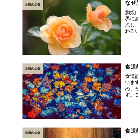
なぜ
食道の病気
胸焼
界に
流し
わる
が高い
食道
食道の病気
食道
いま
め、
す。
脈は膨
食道
食道の病気