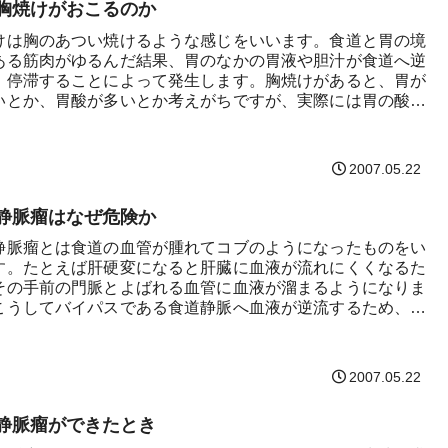
胸焼けがおこるのか
けは胸のあつい焼けるような感じをいいます。食道と胃の境
ある筋肉がゆるんだ結果、胃のなかの胃液や胆汁が食道へ逆
、停滞することによって発生します。胸焼けがあると、胃が
いとか、胃酸が多いとか考えがちですが、実際には胃の酸度
こ...
2007.05.22
静脈瘤はなぜ危険か
静脈瘤とは食道の血管が腫れてコブのようになったものをい
す。たとえば肝硬変になると肝臓に血液が流れにくくなるた
その手前の門脈とよばれる血管に血液が溜まるようになりま
こうしてバイパスである食道静脈へ血液が逆流するため、静
れ...
2007.05.22
静脈瘤ができたとき