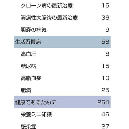
クローン病の最新治療
15
潰瘍性大腸炎の最新治療
36
胆嚢の病気
9
生活習慣病
58
高血圧
8
糖尿病
15
高脂血症
10
肥満
25
健康であるために
264
栄養ミニ知識
46
感染症
27