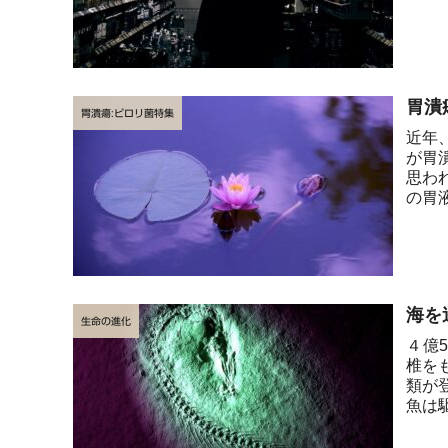
解が早
胃潰
胃潰瘍:ピロリ菌特集
近年
が胃
思わ
の胃
種類も.
海を
生命の進化
４億
椎を
類が
魚は
われ..