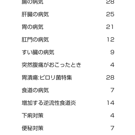
腸の病気
28
肝臓の病気
25
胃の病気
21
肛門の病気
12
すい臓の病気
9
突然腹痛がおこったとき
4
胃潰瘍:ピロリ菌特集
28
食道の病気
7
増加する逆流性食道炎
14
下痢対策
4
便秘対策
7