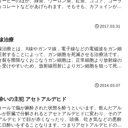
コーヒーのほか、緑茶、ウーロン茶、紅茶、ココア、コーラ
ョコレートなどがあげられます。そもそも、カフェインがか
..
2017.03.31
線治療
線治療とは、X線やガンマ線，電子線などの電磁波をガン細
照射することによって、ガン細胞を死滅させる治療法です。
分裂を際限なくおこなうガン細胞は、正常細胞より放射線の
を受けやすいため、放射線照射によりガン細胞を狙って死滅
こ...
2014.03.07
二日酔いの主犯 アセトアルデヒド
コールで脳が麻酔された状態を酔うといいます。飲んだアル
ルが肝臓で分解されるとアセトアルデヒドに変わり、そのア
アルデヒドで顔が赤くなったり、頭痛、吐き気などの悪酔
二日酔いをすることなります。つまりアセトアルデヒドの分