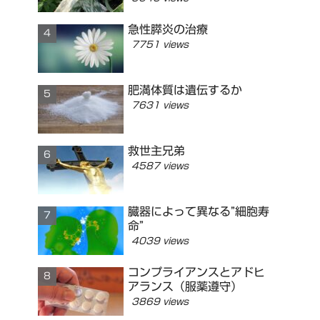
急性膵炎の治療
7751 views
肥満体質は遺伝するか
7631 views
救世主兄弟
4587 views
臓器によって異なる”細胞寿
命”
4039 views
コンプライアンスとアドヒ
アランス（服薬遵守）
3869 views