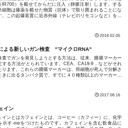
（IR700）を載せてからだに注入（静脈注射）します。する
癌細胞は爆薬を載せた物質（抗体）で取り囲まれることにな
す。この起爆装置に近赤外線（テレビのリモコンなど）を当
.
2018.02.05
による新しいガン検査 ”マイクロRNA”
検査でガンを発見しようとする方法は、従来、腫瘍マーカー
定する方法がとられています。CEA、CA19-9，などがそれ
たります。これらの腫瘍マーカーは、癌細胞が死んで分解さ
ときに出るタンパク質で、すでに４０種類以上のマーカーが
2017.08.16
ェイン
ェインとはカフェインとは、コーヒー（カフィー）に、化学
を示す-ineをつけたものです。カフェインを含む飲食品に