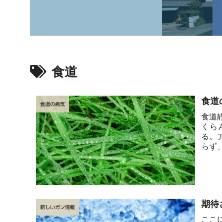
食道
食道
食道の病気
食道
くら
る。
らず
熱湯、
期待
新しいガン情報
ここ