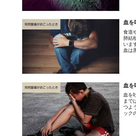
血を
突然腹痛がおこったとき
食道
肺結
いま
血は
まず、
血を
突然腹痛がおこったとき
血を
まで
つよ
ック
部位の