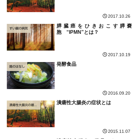
2017.10.26
膵臓癌をひきおこす膵嚢
すい臓の病気
胞 “IPMN”とは？
2017.10.19
発酵食品
腸のはなし
2016.09.20
潰瘍性大腸炎の症状とは
潰瘍性大腸炎の最新治療
2015.11.07