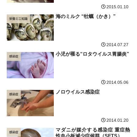
2015.01.10
海のミルク “牡蠣（かき）”
栄養ミニ知識
2014.07.27
小児が罹る“ロタウイルス胃腸炎”
感染症
2014.05.06
ノロウイルス感染症
感染症
2014.01.20
マダニが媒介する感染症 重症熱
感染症
性血小板減少症候群（SFTS）